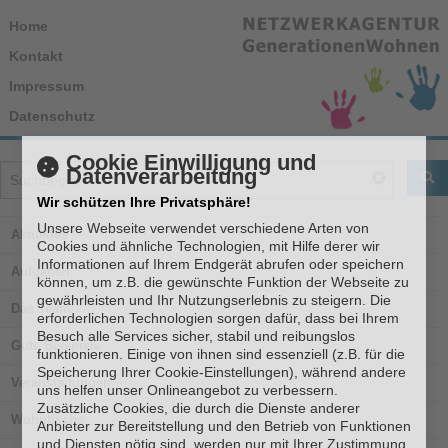
Home
Kontakt
Impressum
Datenschutz
Cookie Einwilligung und
Datenverarbeitung
FI
Reset
Wir schützen Ihre Privatsphäre!
Unsere Webseite verwendet verschiedene Arten von
Aktuelles
Cookies und ähnliche Technologien, mit Hilfe derer wir
Informationen auf Ihrem Endgerät abrufen oder speichern
Aufgaben
können, um z.B. die gewünschte Funktion der Webseite zu
gewährleisten und Ihr Nutzungserlebnis zu steigern. Die
Das Team
erforderlichen Technologien sorgen dafür, dass bei Ihrem
Besuch alle Services sicher, stabil und reibungslos
Gute Beispiele
funktionieren. Einige von ihnen sind essenziell (z.B. für die
Speicherung Ihrer Cookie-Einstellungen), während andere
Veranstaltungen
uns helfen unser Onlineangebot zu verbessern.
Zusätzliche Cookies, die durch die Dienste anderer
Wohntische
Anbieter zur Bereitstellung und den Betrieb von Funktionen
und Diensten nötig sind, werden nur mit Ihrer Zustimmung