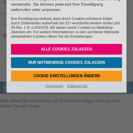
Newsletter
verwendet. Sie können jederzeit Ihre Einwilligung
widerrufen oder anpassen.
Infos und Veröffentlichungen
Ihre Einwilligung umfasst, dass durch Cookies erhobene Daten
durch Drittanbieter außerhalb der EU verarbeitet werden dürfen (Art.
Archiv
49 Abs. 1 lit. a DSGVO). Wir setzen keine Cookies zu Marketing-
Zwecken ein. Für weitere Informationen zu den auf dieser Webseite
English
verwendeten Cookies öffnen Sie die Einstellungen.
ALLE COOKIES ZULASSEN
NUR NOTWENDIGE COOKIES ZULASSEN
COOKIE EINSTELLUNGEN ÄNDERN
Impressum
Datenschutz
Suche
Bitte geben Sie mindestens ein Suchwort in obiges Feld ein und
klicken Sie auf 'finden'.