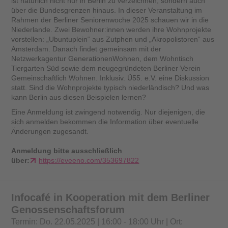
ist natürlich nicht nur in Berlin zu verzeichnen, sondern auch
über die Bundesgrenzen hinaus. In dieser Veranstaltung im
Rahmen der Berliner Seniorenwoche 2025 schauen wir in die
Niederlande. Zwei Bewohner:innen werden ihre Wohnprojekte
vorstellen: „Ubuntuplein“ aus Zutphen und „Akropolistoren“ aus
Amsterdam. Danach findet gemeinsam mit der
Netzwerkagentur GenerationenWohnen, dem Wohntisch
Tiergarten Süd sowie dem neugegründeten Berliner Verein
Gemeinschaftlich Wohnen. Inklusiv. Ü55. e.V. eine Diskussion
statt. Sind die Wohnprojekte typisch niederländisch? Und was
kann Berlin aus diesen Beispielen lernen?
Eine Anmeldung ist zwingend notwendig. Nur diejenigen, die
sich anmelden bekommen die Information über eventuelle
Änderungen zugesandt.
Anmeldung bitte ausschließlich
über:
https://eveeno.com/353697822
Infocafé in Kooperation mit dem Berliner
Genossenschaftsforum
Termin: Do. 22.05.2025 | 16:00 - 18:00 Uhr | Ort: