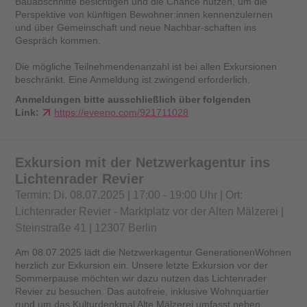
Bauabschnitte besichtigen und die Chance nutzen, um die
Perspektive von künftigen Bewohner:innen kennenzulernen
und über Gemeinschaft und neue Nachbar-schaften ins
Gespräch kommen.
Die mögliche Teilnehmendenanzahl ist bei allen Exkursionen
beschränkt. Eine Anmeldung ist zwingend erforderlich.
Anmeldungen bitte ausschließlich über folgenden
Link:
https://eveeno.com/921711028
Exkursion mit der Netzwerkagentur ins
Lichtenrader Revier
Termin: Di. 08.07.2025 | 17:00 - 19:00 Uhr | Ort:
Lichtenrader Revier - Marktplatz vor der Alten Mälzerei |
Steinstraße 41 | 12307 Berlin
Am 08.07.2025 lädt die Netzwerkagentur GenerationenWohnen
herzlich zur Exkursion ein. Unsere letzte Exkursion vor der
Sommerpause möchten wir dazu nutzen das Lichtenrader
Revier zu besuchen. Das autofreie, inklusive Wohnquartier
rund um das Kulturdenkmal Alte Mälzerei umfasst neben