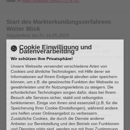
über:
https://eveeno.com/237276782
Start des Markterkundungsverfahrens
Weiter Blick
Abgabefrist: bis Fr. 16.05.2025
Cookie Einwilligung und
"Im Auftrag des Landes Berlin führt die BIM Berliner
Datenverarbeitung
Immobilienmanagement GmbH (im Folgen den nur „BIM“
genannt) eine Markterkundung für die Liegenschaft Weiter Blick
Wir schützen Ihre Privatsphäre!
in 14089 Berlin Spandau durch.
Unsere Webseite verwendet verschiedene Arten von
Ziel des Markterkundungsverfahrens ist es, eine
Cookies und ähnliche Technologien, mit Hilfe derer wir
interessengerechte Lösung für die Entwicklung und
Informationen auf Ihrem Endgerät abrufen oder speichern
können, um z.B. die gewünschte Funktion der Webseite zu
Vermarktung des Grundstücks zu identifizieren und zu
gewährleisten und Ihr Nutzungserlebnis zu steigern. Die
erarbeiten. Im nachfolgenden Vermarktungsprozess ist die
erforderlichen Technologien sorgen dafür, dass bei Ihrem
Vergabe eines Erbbaurechts mit einer Laufzeit von 99 Jahren
Besuch alle Services sicher, stabil und reibungslos
beabsichtigt. Denkbar ist, dass zur weiteren Entwicklung, unter
funktionieren. Einige von ihnen sind essenziell (z.B. für die
Berücksichtigung der in diesem Markterkundungsverfahren
Speicherung Ihrer Cookie-Einstellungen), während andere
gewonnenen Erkenntnisse, ein Konzeptverfahren durchgeführt
uns helfen unser Onlineangebot zu verbessern.
wird. Im Zuge des Markterkundungsverfahrens soll daher
Zusätzliche Cookies, die durch die Dienste anderer
zunächst die Marktgängigkeit eines späteren
Anbieter zur Bereitstellung und den Betrieb von Funktionen
Konzeptverfahrens geklärt werden, um potenzielle
und Diensten nötig sind, werden nur mit Ihrer Zustimmung