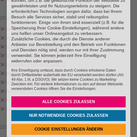
können, um z.B. die gewünschte Funktion der Webseite zu
gewährleisten und Ihr Nutzungserlebnis zu steigern. Die
erforderlichen Technologien sorgen dafür, dass bei Ihrem
Besuch alle Services sicher, stabil und reibungslos
2018
funktionieren. Einige von ihnen sind essenziell (z.B. für die
Speicherung Ihrer Cookie-Einstellungen), während andere
Newsletter // 109 vom 17.12.18
uns helfen unser Onlineangebot zu verbessern.
Newsletter // 108 vom 23.11.18
Zusätzliche Cookies, die durch die Dienste anderer
Anbieter zur Bereitstellung und den Betrieb von Funktionen
Newsletter // 107 vom 31.10.18
und Diensten nötig sind, werden nur mit Ihrer Zustimmung
verwendet. Sie können jederzeit Ihre Einwilligung
Newsletter // 106 vom 26.09.18
widerrufen oder anpassen.
Newsletter // 105 vom 20.08.18
Ihre Einwilligung umfasst, dass durch Cookies erhobene Daten
Newsletter // 104 vom 23.07.18
durch Drittanbieter außerhalb der EU verarbeitet werden dürfen (Art.
49 Abs. 1 lit. a DSGVO). Wir setzen keine Cookies zu Marketing-
Newsletter // 103 vom 25.06.18
Zwecken ein. Für weitere Informationen zu den auf dieser Webseite
verwendeten Cookies öffnen Sie die Einstellungen.
Newsletter // 102 vom 29.05.18
Newsletter // 101 vom 13.04.18
ALLE COOKIES ZULASSEN
Newsletter // 100 vom 22.02.18
NUR NOTWENDIGE COOKIES ZULASSEN
2017
COOKIE EINSTELLUNGEN ÄNDERN