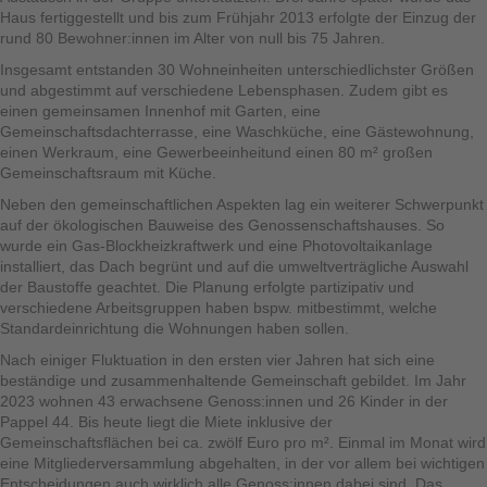
Haus fertiggestellt und bis zum Frühjahr 2013 erfolgte der Einzug der
rund 80 Bewohner:innen im Alter von null bis 75 Jahren.
Insgesamt entstanden 30 Wohneinheiten unterschiedlichster Größen
und abgestimmt auf verschiedene Lebensphasen. Zudem gibt es
einen gemeinsamen Innenhof mit Garten, eine
Gemeinschaftsdachterrasse, eine Waschküche, eine Gästewohnung,
einen Werkraum, eine Gewerbeeinheitund einen 80 m² großen
Gemeinschaftsraum mit Küche.
Neben den gemeinschaftlichen Aspekten lag ein weiterer Schwerpunkt
auf der ökologischen Bauweise des Genossenschaftshauses. So
wurde ein Gas-Blockheizkraftwerk und eine Photovoltaikanlage
installiert, das Dach begrünt und auf die umweltverträgliche Auswahl
der Baustoffe geachtet. Die Planung erfolgte partizipativ und
verschiedene Arbeitsgruppen haben bspw. mitbestimmt, welche
Standardeinrichtung die Wohnungen haben sollen.
Nach einiger Fluktuation in den ersten vier Jahren hat sich eine
beständige und zusammenhaltende Gemeinschaft gebildet. Im Jahr
2023 wohnen 43 erwachsene Genoss:innen und 26 Kinder in der
Pappel 44. Bis heute liegt die Miete inklusive der
Gemeinschaftsflächen bei ca. zwölf Euro pro m². Einmal im Monat wird
eine Mitgliederversammlung abgehalten, in der vor allem bei wichtigen
Entscheidungen auch wirklich alle Genoss:innen dabei sind. Das